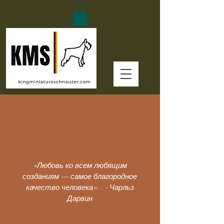
«Любовь ко всем любящим
созданиям — самое благородное
качество человека». - Чарльз
Дарвин