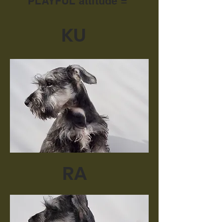
PLAYFUL attitude =
KU
RA