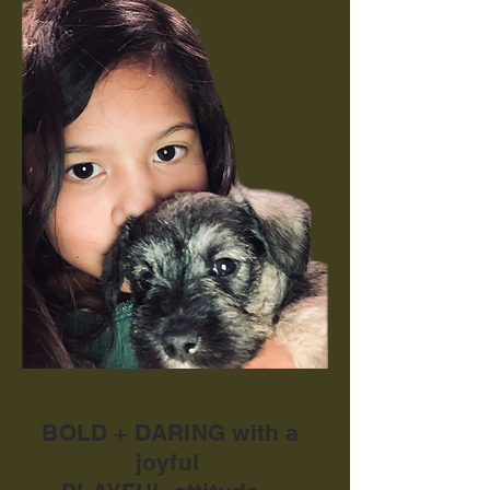
BOLD + DARING with a
joyful